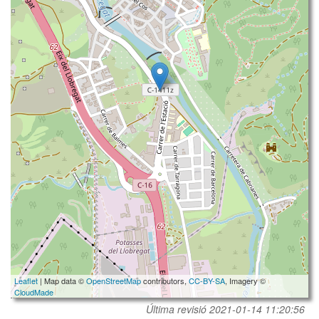
Leaflet
| Map data ©
OpenStreetMap
contributors,
CC-BY-SA
, Imagery ©
CloudMade
Última revisió
2021-01-14 11:20:56