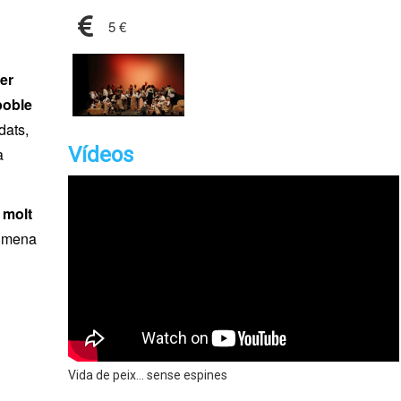
5 €
er
poble
dats,
Vídeos
a
 molt
l mena
Vida de peix... sense espines