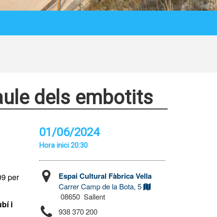
aule dels embotits
01/06/2024
Hora inici 20:30
Espai Cultural Fàbrica Vella
09 per
Carrer Camp de la Bota, 5
08650 Sallent
bí i
938 370 200