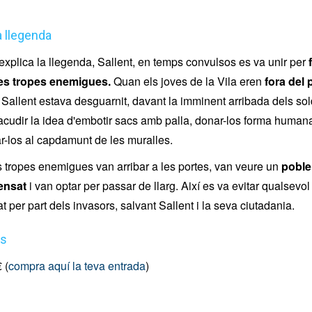
a llegenda
xplica la llegenda, Sallent, en temps convulsos es va unir per
f
 les tropes enemigues.
Quan els joves de la Vila eren
fora del 
 Sallent estava desguarnit, davant la imminent arribada dels sol
 acudir la idea d'embotir sacs amb palla, donar-los forma human
car-los al capdamunt de les muralles.
 tropes enemigues van arribar a les portes, van veure un
poble
ensat
i van optar per passar de llarg. Així es va evitar qualsevo
t per part dels invasors, salvant Sallent i la seva ciutadania.
es
 (
compra aquí la teva entrada
)