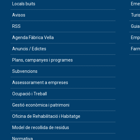
Locals buits
Eme
Avisos
Tur
RSS
Guia
Agenda Fàbrica Vella
Empr
Anuncis / Edictes
Farm
Plans, campanyes i programes
Subvencions
Assessorament a empreses
Ocupació i Treball
Gestió econòmica i patrimoni
Oficina de Rehabilitació i Habitatge
Model de recollida de residus
Normativa