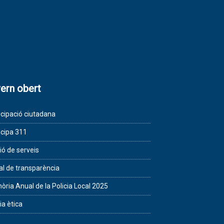
ern obert
icipació ciutadana
icipa 311
ió de serveis
al de transparència
ria Anual de la Policia Local 2025
ia ètica