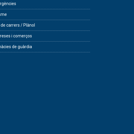
rgències
isme
 de carrers / Plànol
eses i comerços
àcies de guàrdia