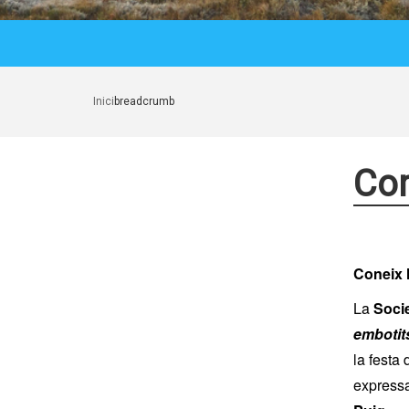
Inici
breadcrumb
Cor
Coneix l
La
Soci
embotit
la festa
expressa