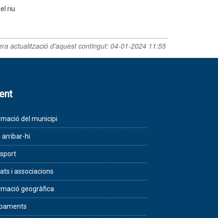
el riu
era actualització d'aquest contingut:
04-01-2024 11:55
lent
rmació del municipi
arribar-hi
sport
tats i associacions
rmació geogràfica
ipaments