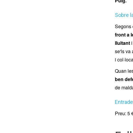
Puig.
Sobre l
Segons e
front a
lluitant
i
se'ls va
i col·lo
Quan les
ben def
de malda
Entrad
Preu: 5 €