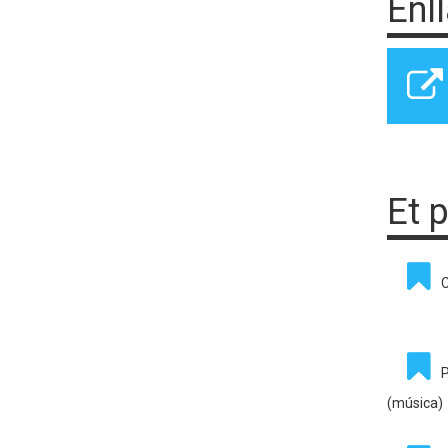
Enl
Et 
C
P
(música)