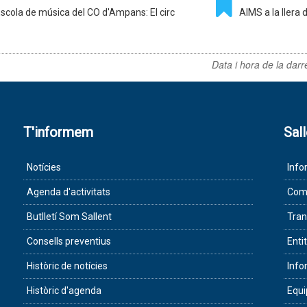
scola de música del CO d'Ampans: El circ
AIMS a la llera d
Data i hora de la darr
T'informem
Sal
Notícies
Info
Agenda d'activitats
Com 
Butlletí Som Sallent
Tran
Consells preventius
Enti
Històric de notícies
Info
Històric d'agenda
Equ