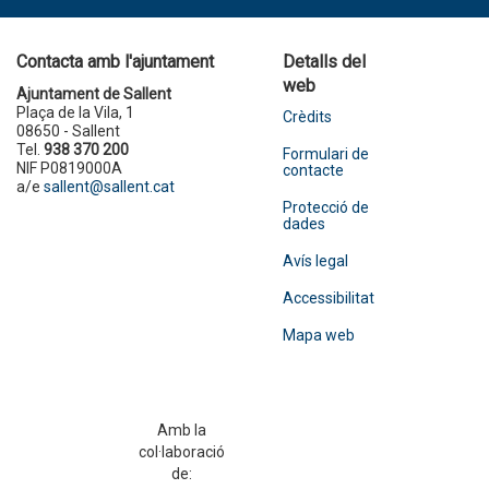
Contacta amb l'ajuntament
Detalls del
web
Ajuntament de Sallent
Plaça de la Vila, 1
Crèdits
08650 - Sallent
Tel.
938 370 200
Formulari de
NIF P0819000A
contacte
a/e
sallent@sallent.cat
Protecció de
dades
Avís legal
Accessibilitat
Mapa web
Amb la
col·laboració
de: