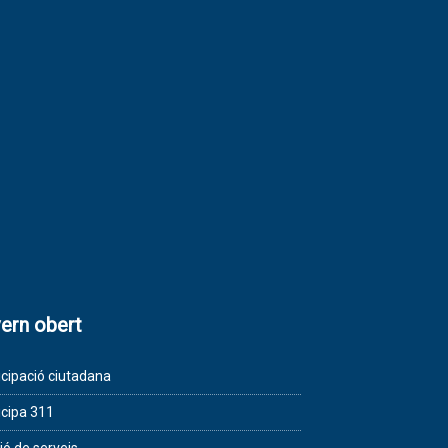
ern obert
icipació ciutadana
icipa 311