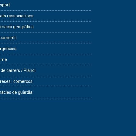
sport
tats i associacions
rmació geogràfica
ipaments
rgències
isme
 de carrers / Plànol
eses i comerços
àcies de guàrdia