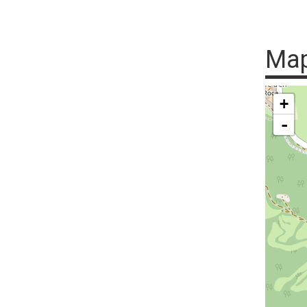
Ma
+
-