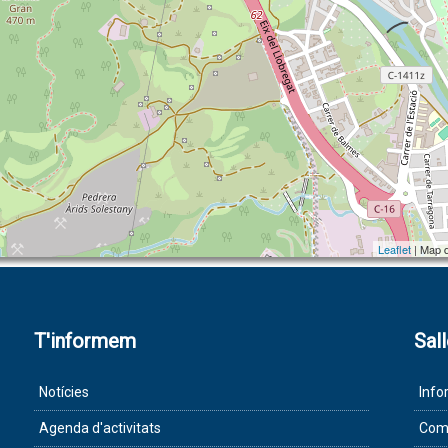
Leaflet
| Map 
T'informem
Sal
Notícies
Info
Agenda d'activitats
Com 