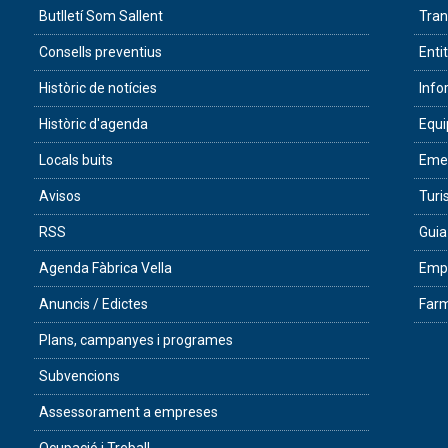
Butlletí Som Sallent
Tran
Consells preventius
Enti
Històric de notícies
Info
Històric d'agenda
Equ
Locals buits
Eme
Avisos
Tur
RSS
Guia
Agenda Fàbrica Vella
Empr
Anuncis / Edictes
Farm
Plans, campanyes i programes
Subvencions
Assessorament a empreses