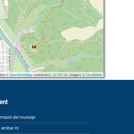
data ©
OpenStreetMap
contributors,
CC-BY-SA
, Imagery ©
CloudMade
lent
rmació del municipi
arribar-hi