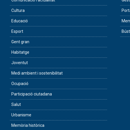
Comunicació i actualitat
Gest
Cultura
Port
Educació
Memò
Esport
Búst
Gent gran
Habitatge
Joventut
Medi ambient i sostenibilitat
Ocupació
Participació ciutadana
Salut
Urbanisme
Memòria històrica