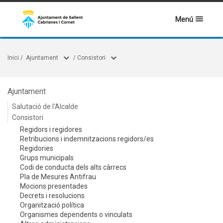
Menú
Inici
/
Ajuntament
/
Consistori
Ajuntament
Salutació de l'Alcalde
Consistori
Regidors i regidores
Retribucions i indemnitzacions regidors/es
Regidories
Grups municipals
Codi de conducta dels alts càrrecs
Pla de Mesures Antifrau
Mocions presentades
Decrets i resolucions
Organització política
Organismes dependents o vinculats