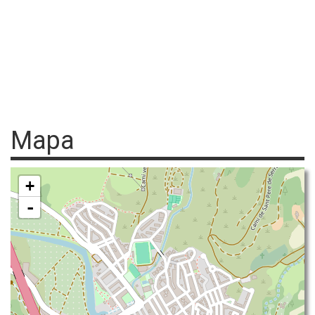
Mapa
+
-