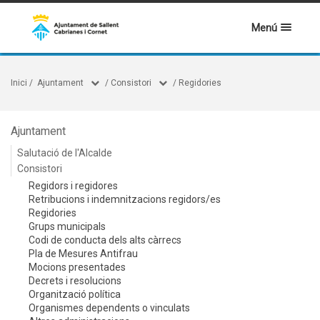
Menú
Inici
/
Ajuntament
/
Consistori
/
Regidories
Ajuntament
Salutació de l'Alcalde
Consistori
Regidors i regidores
Retribucions i indemnitzacions regidors/es
Regidories
Grups municipals
Codi de conducta dels alts càrrecs
Pla de Mesures Antifrau
Mocions presentades
Decrets i resolucions
Organització política
Organismes dependents o vinculats