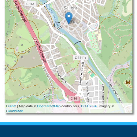
Leaflet
| Map data ©
OpenStreetMap
contributors,
CC-BY-SA
, Imagery ©
CloudMade