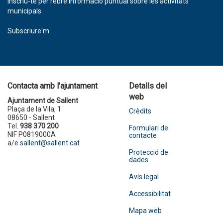
Inscriu-te per rebre informació puntual sobre les activitats
municipals.
Subscriure'm
Contacta amb l'ajuntament
Detalls del
web
Ajuntament de Sallent
Plaça de la Vila, 1
Crèdits
08650 - Sallent
Tel.
938 370 200
Formulari de
NIF P0819000A
contacte
a/e
sallent@sallent.cat
Protecció de
dades
Avís legal
Accessibilitat
Mapa web