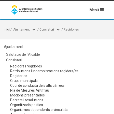
Menú
Inici
/
Ajuntament
/
Consistori
/
Regidories
Ajuntament
Salutació de l'Alcalde
Consistori
Regidors i regidores
Retribucions i indemnitzacions regidors/es
Regidories
Grups municipals
Codi de conducta dels alts càrrecs
Pla de Mesures Antifrau
Mocions presentades
Decrets i resolucions
Organització política
Organismes dependents o vinculats