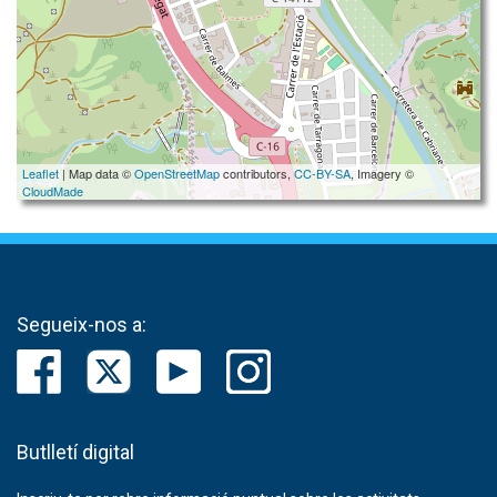
Leaflet
| Map data ©
OpenStreetMap
contributors,
CC-BY-SA
, Imagery ©
CloudMade
Segueix-nos a:
Butlletí digital