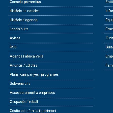
Consells preventius
Enti
Històric de notícies
Info
Històric d'agenda
Equ
Locals buits
Eme
Avisos
Tur
RSS
Guia
Agenda Fàbrica Vella
Empr
Anuncis / Edictes
Farm
Plans, campanyes i programes
Subvencions
Assessorament a empreses
Ocupació i Treball
Gestió econòmica i patrimoni