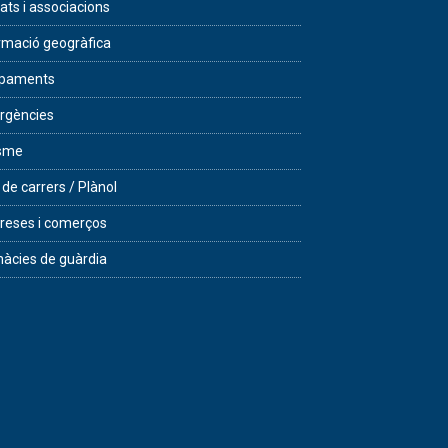
tats i associacions
rmació geogràfica
ipaments
rgències
isme
 de carrers / Plànol
eses i comerços
àcies de guàrdia