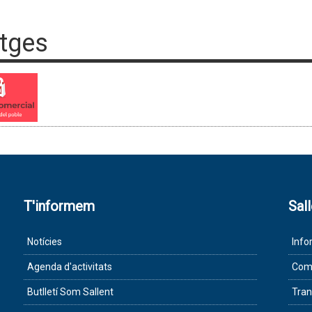
tges
T'informem
Sal
Notícies
Info
Agenda d'activitats
Com 
Butlletí Som Sallent
Tran