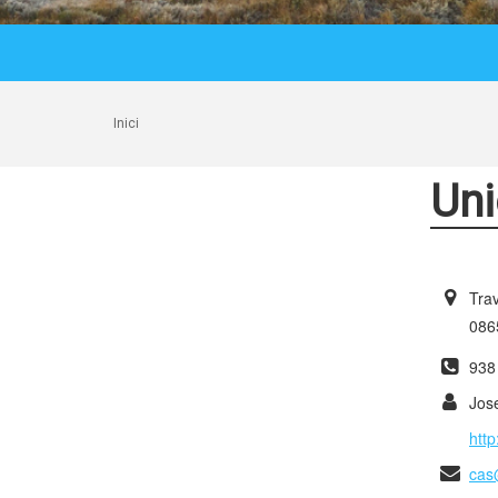
Inici
Uni
Trav
0865
938
Jos
htt
cas