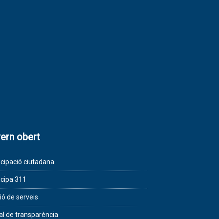
ern obert
icipació ciutadana
icipa 311
ió de serveis
al de transparència