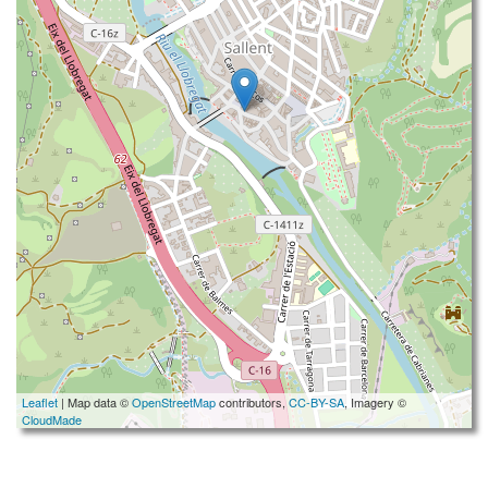
Leaflet
| Map data ©
OpenStreetMap
contributors,
CC-BY-SA
, Imagery ©
CloudMade