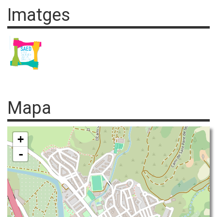
Imatges
Mapa
+
-