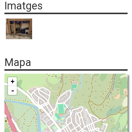
Imatges
Mapa
+
-