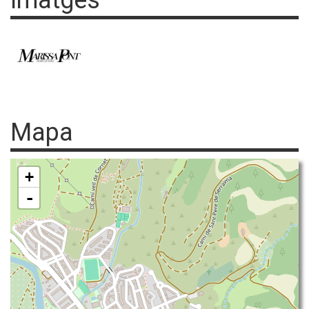
Imatges
Mapa
+
-