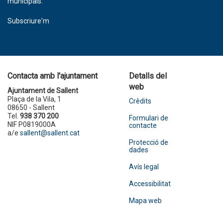
municipals.
Subscriure'm
Contacta amb l'ajuntament
Detalls del
web
Ajuntament de Sallent
Plaça de la Vila, 1
Crèdits
08650 - Sallent
Tel.
938 370 200
Formulari de
NIF P0819000A
contacte
a/e
sallent@sallent.cat
Protecció de
dades
Avís legal
Accessibilitat
Mapa web