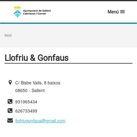
Menú
Inici
Llofriu & Gonfaus
C/ Bisbe Valls, 8 baixos
08650 - Sallent
931965434
626733499
llofriugonfaus@gmail.com