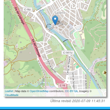
Leaflet
| Map data ©
OpenStreetMap
contributors,
CC-BY-SA
, Imagery ©
CloudMade
Última revisió
2020-07-09 11:45:31