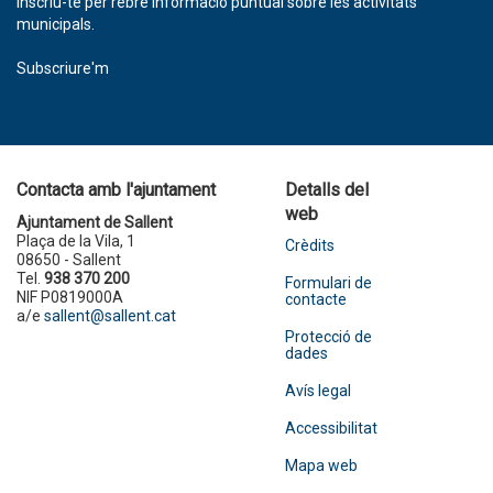
Inscriu-te per rebre informació puntual sobre les activitats
municipals.
Subscriure'm
Contacta amb l'ajuntament
Detalls del
web
Ajuntament de Sallent
Plaça de la Vila, 1
Crèdits
08650 - Sallent
Tel.
938 370 200
Formulari de
NIF P0819000A
contacte
a/e
sallent@sallent.cat
Protecció de
dades
Avís legal
Accessibilitat
Mapa web