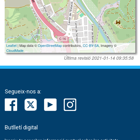
Leaflet
| Map data ©
OpenStreetMap
contributors,
CC-BY-SA
, Imagery ©
CloudMade
Última revisió
2021-01-14 09:35:58
Segueix-nos a:
Butlletí digital