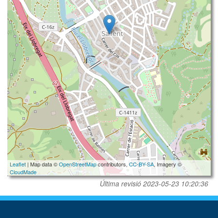
Leaflet
| Map data ©
OpenStreetMap
contributors,
CC-BY-SA
, Imagery ©
CloudMade
Última revisió
2023-05-23 10:20:36