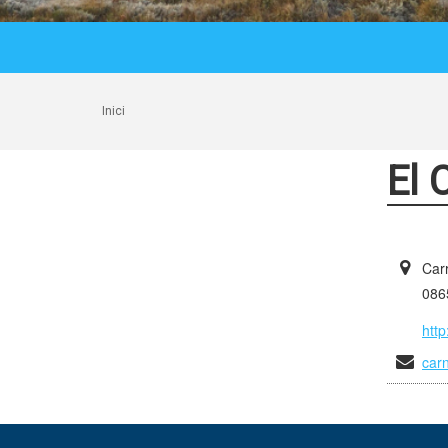
Inici
El 
Carr
0865
http
car