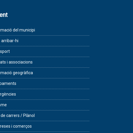
lent
rmació del municipi
arribar-hi
sport
tats i associacions
rmació geogràfica
ipaments
rgències
isme
 de carrers / Plànol
eses i comerços