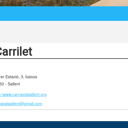
Carrilet
er Estació, 3, baixos
0 - Sallent
://www.carnavalsallent.org
navalsallent@gmail.com