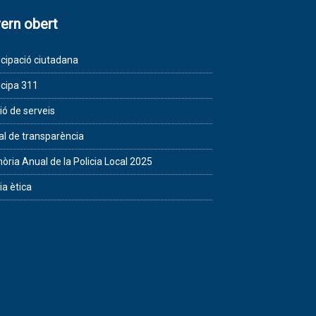
ern obert
icipació ciutadana
icipa 311
ió de serveis
al de transparència
ria Anual de la Policia Local 2025
ia ètica