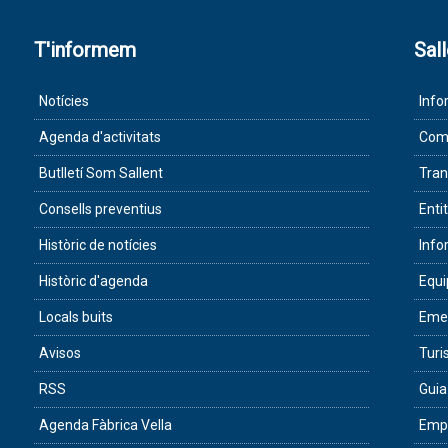
T'informem
Sal
Notícies
Info
Agenda d'activitats
Com 
Butlletí Som Sallent
Tran
Consells preventius
Enti
Històric de notícies
Info
Històric d'agenda
Equ
Locals buits
Eme
Avisos
Tur
RSS
Guia
Agenda Fàbrica Vella
Empr