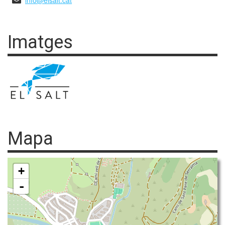
info@elsalt.cat
Imatges
Mapa
+
-