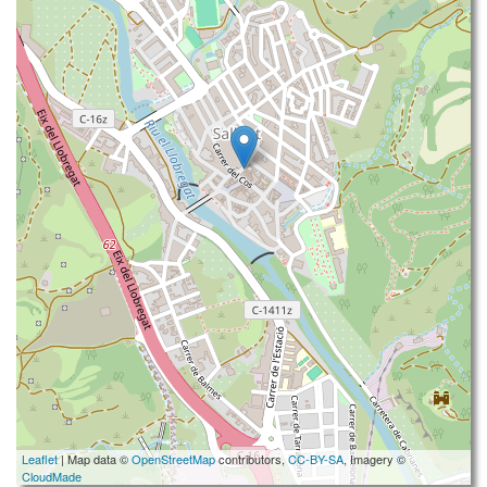
Leaflet
| Map data ©
OpenStreetMap
contributors,
CC-BY-SA
, Imagery ©
CloudMade