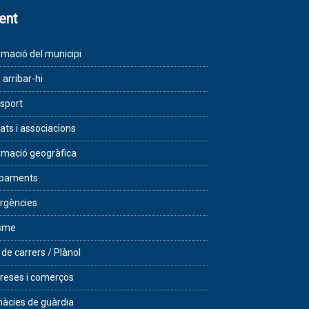
lent
rmació del municipi
arribar-hi
sport
tats i associacions
rmació geogràfica
ipaments
rgències
isme
 de carrers / Plànol
eses i comerços
àcies de guàrdia