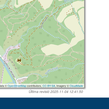
data ©
OpenStreetMap
contributors,
CC-BY-SA
, Imagery ©
CloudMade
Última revisió
2025-11-04 12:41:50