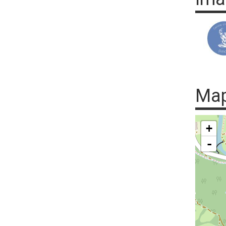
Ma
+
-