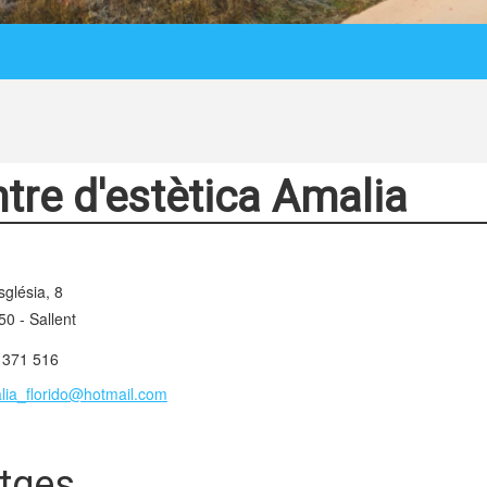
tre d'estètica Amalia
sglésia, 8
0 - Sallent
 371 516
lia_florido@hotmail.com
tges