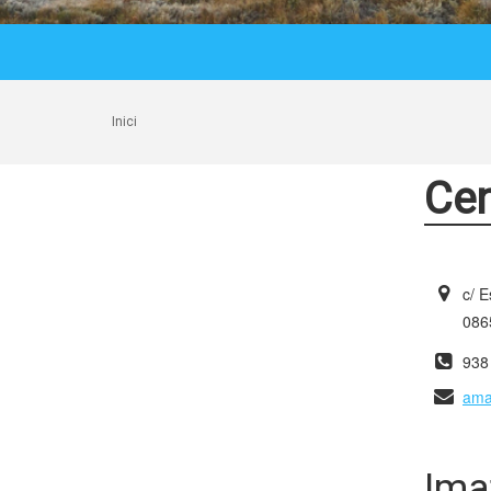
Inici
Cen
c/ E
0865
938
ama
Ima