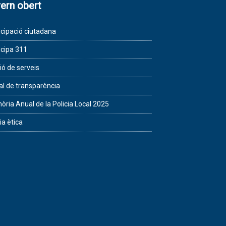
ern obert
icipació ciutadana
icipa 311
ió de serveis
al de transparència
ria Anual de la Policia Local 2025
ia ètica