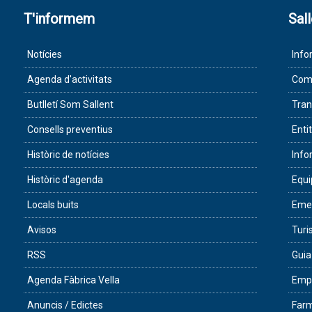
T'informem
Sal
Notícies
Info
Agenda d'activitats
Com 
Butlletí Som Sallent
Tran
Consells preventius
Enti
Històric de notícies
Info
Històric d'agenda
Equ
Locals buits
Eme
Avisos
Tur
RSS
Guia
Agenda Fàbrica Vella
Empr
Anuncis / Edictes
Farm