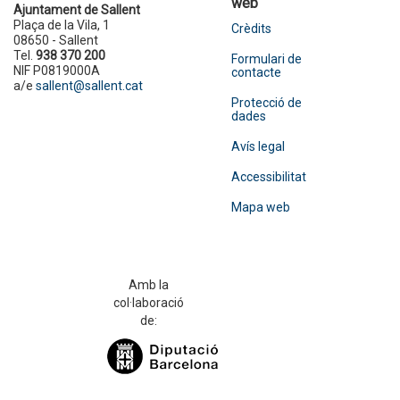
web
Ajuntament de Sallent
Plaça de la Vila, 1
Crèdits
08650 - Sallent
Tel.
938 370 200
Formulari de
NIF P0819000A
contacte
a/e
sallent@sallent.cat
Protecció de
dades
Avís legal
Accessibilitat
Mapa web
Amb la
col·laboració
de: