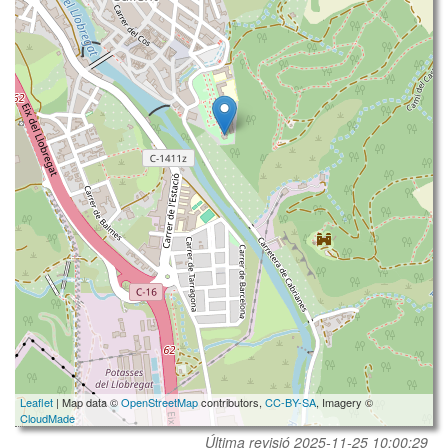
Leaflet
| Map data ©
OpenStreetMap
contributors,
CC-BY-SA
, Imagery ©
CloudMade
Última revisió
2025-11-25 10:00:29