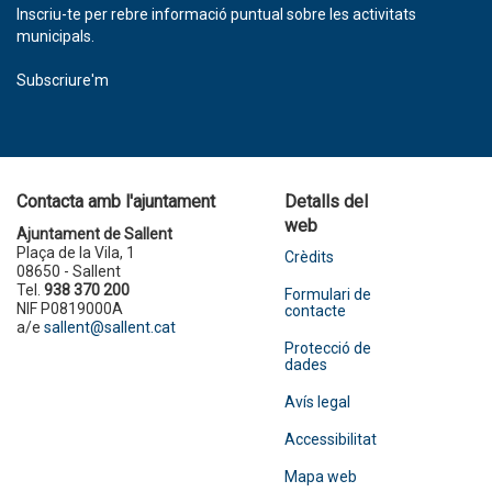
Inscriu-te per rebre informació puntual sobre les activitats
municipals.
Subscriure'm
Contacta amb l'ajuntament
Detalls del
web
Ajuntament de Sallent
Plaça de la Vila, 1
Crèdits
08650 - Sallent
Tel.
938 370 200
Formulari de
NIF P0819000A
contacte
a/e
sallent@sallent.cat
Protecció de
dades
Avís legal
Accessibilitat
Mapa web