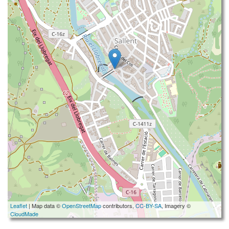
Leaflet
| Map data ©
OpenStreetMap
contributors,
CC-BY-SA
, Imagery ©
CloudMade