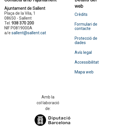
web
Ajuntament de Sallent
Plaça de la Vila, 1
Crèdits
08650 - Sallent
Tel.
938 370 200
Formulari de
NIF P0819000A
contacte
a/e
sallent@sallent.cat
Protecció de
dades
Avís legal
Accessibilitat
Mapa web
Amb la
col·laboració
de: