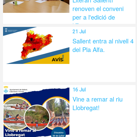
renoven el conveni
per a l'edició de
l'Esparver
21 Jul
Sallent entra al nivell 4
del Pla Alfa.
16 Jul
Vine a remar al riu
Llobregat!