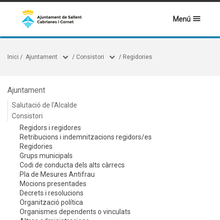
Menú
Inici
/
Ajuntament
/
Consistori
/
Regidories
Ajuntament
Salutació de l'Alcalde
Consistori
Regidors i regidores
Retribucions i indemnitzacions regidors/es
Regidories
Grups municipals
Codi de conducta dels alts càrrecs
Pla de Mesures Antifrau
Mocions presentades
Decrets i resolucions
Organització política
Organismes dependents o vinculats