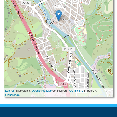
Leaflet
| Map data ©
OpenStreetMap
contributors,
CC-BY-SA
, Imagery ©
CloudMade