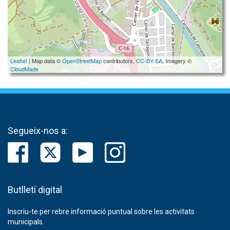
Leaflet
| Map data ©
OpenStreetMap
contributors,
CC-BY-SA
, Imagery ©
CloudMade
Segueix-nos a:
Butlletí digital
Inscriu-te per rebre informació puntual sobre les activitats
municipals.