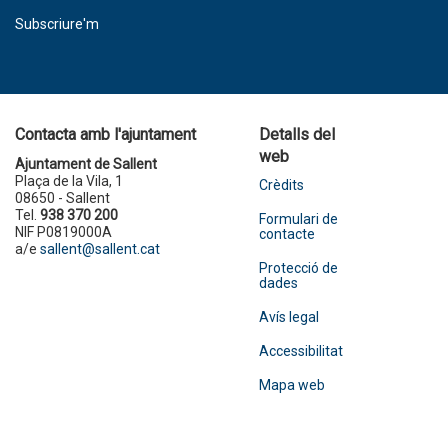
Subscriure'm
Contacta amb l'ajuntament
Detalls del
web
Ajuntament de Sallent
Plaça de la Vila, 1
Crèdits
08650 - Sallent
Tel.
938 370 200
Formulari de
NIF P0819000A
contacte
a/e
sallent@sallent.cat
Protecció de
dades
Avís legal
Accessibilitat
Mapa web