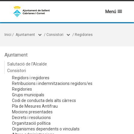
Menú
Inici
/
Ajuntament
/
Consistori
/
Regidories
Ajuntament
Salutació de l'Alcalde
Consistori
Regidors i regidores
Retribucions i indemnitzacions regidors/es
Regidories
Grups municipals
Codi de conducta dels alts càrrecs
Pla de Mesures Antifrau
Mocions presentades
Decrets i resolucions
Organització política
Organismes dependents o vinculats