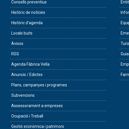
Consells preventius
Enti
Històric de notícies
Info
Històric d'agenda
Equ
Locals buits
Eme
Avisos
Tur
RSS
Guia
Agenda Fàbrica Vella
Empr
Anuncis / Edictes
Farm
Plans, campanyes i programes
Subvencions
Assessorament a empreses
Ocupació i Treball
Gestió econòmica i patrimoni