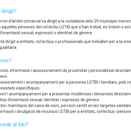
 dirigit?
rvei d’àmbit comarcal va dirigit a la ciutadania dels 29 municipis menor
 aquelles persones del col.lectiu LGTBI que s’han trobat, es troben o est
d’orientació sexual, expressió o identitat de gènere.
 dirigit a entitats, col·lectius o professionals que treballen per a la cre
gualitària.
reix?
nció, informació i assessorament de proximitat i personalitzat directame
ere.
essorament i acompanyament per a persones LGTBI i familiars, pels recu
essitats específiques.
ort i acompanyament per a presentar incidències i denúncies directame
ius d’orientació sexual, identitat i expressió de gènere.
tió i tramitació del canvi de nom, pel nom sentit en les targetes sanitàri
ormació i divulgació de recursos LGTBI per a entitats, col·lectius i perso
edir al SAI?