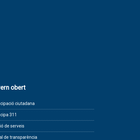
ern obert
icipació ciutadana
icipa 311
ió de serveis
al de transparència