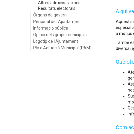
Altres administracions
Resultats electorals
A qui va
Òrgans de govern
Personal de l'Ajuntament
Aquest se
especial a
Informació pública
a motius 
Opinió dels grups municipals
Logotip de l'Ajuntament
També està
Pla d'Actuació Municipal (PAM)
diversa i i
Què ofe
Ate
gèn
Ass
nec
Sup
mot
Ges
Inf
Com acc