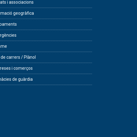
tats i associacions
rmació geogràfica
ipaments
rgències
isme
 de carrers / Plànol
eses i comerços
àcies de guàrdia