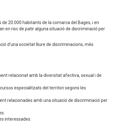
s de 20.000 habitants de la comarca del Bages, i en
an en risc de patir alguna situació de discriminació per
ació d’una societat lliure de discriminacions, més
nt relacionat amb la diversitat afectiva, sexual i de
rsos especialitzats del territori segons les
nt relacionades amb una situació de discriminació per
es.
nes interessades.