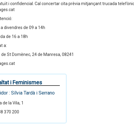
tuït i confidencial. Cal concertar cita prèvia mitjançant trucada telefòni
ges.cat
tenció:
s a divendres de 09 a 14h
arda de 16 a 18h
t a:
a de St Domènec, 24 de Manresa, 08241
ges.cat
altat i Feminismes
dor : Sílvia Tardà i Serrano
 de la Vila, 1
8 370 200