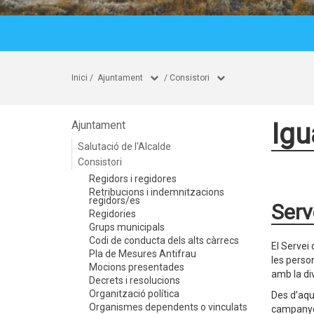
Inici
/
Ajuntament
/
Consistori
Igu
Ajuntament
Salutació de l'Alcalde
Consistori
Regidors i regidores
Retribucions i indemnitzacions
regidors/es
Serv
Regidories
Grups municipals
Codi de conducta dels alts càrrecs
El Servei
Pla de Mesures Antifrau
les person
Mocions presentades
amb la div
Decrets i resolucions
Organització política
Des d’aque
Organismes dependents o vinculats
campanyes