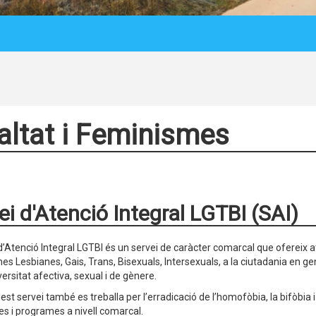
altat i Feminismes
ei d'Atenció Integral LGTBI (SAI)
 d’Atenció Integral LGTBI és un servei de caràcter comarcal que ofereix 
es Lesbianes, Gais, Trans, Bisexuals, Intersexuals, a la ciutadania en ge
ersitat afectiva, sexual i de gènere.
st servei també es treballa per l’erradicació de l’homofòbia, la bifòbia i 
 i programes a nivell comarcal.