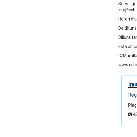
Servei gra
sai@ccba
Horari d’a
De dillun
Dilluns t
Està ubica
C/Murall
www.ccba
Igu
Regi
Plaça
93