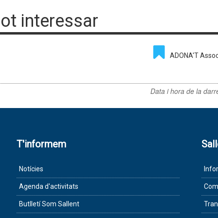
pot interessar
ADONA'T Associa
Data i hora de la darr
T'informem
Sal
Notícies
Info
Agenda d'activitats
Com 
Butlletí Som Sallent
Tran