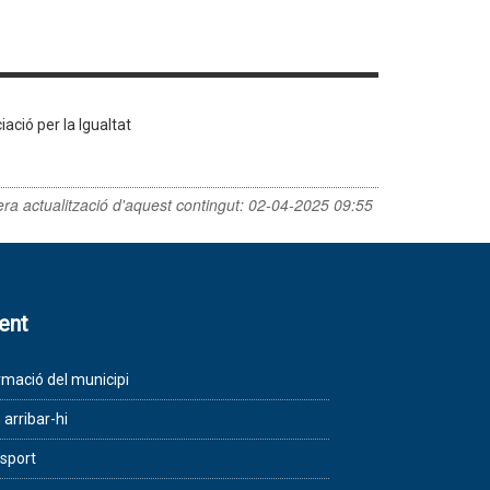
ció per la Igualtat
era actualització d'aquest contingut:
02-04-2025 09:55
lent
rmació del municipi
arribar-hi
sport